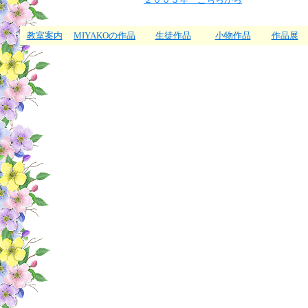
教室案内
MIYAKOの作品
生徒作品
小物作品
作品展