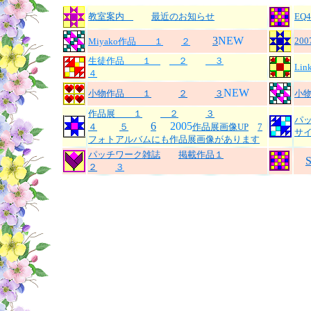
教室案内
最近のお知らせ
EQ
3
NEW
20
Miyako作品 １
２
生徒作品 １
２
３
Li
４
NEW
小物作品 １
２
３
小
作品展 １
２
３
パ
6
2005
４
５
作品展画像UP
7
サ
フォトアルバム
にも作品展画像があります
パッチワーク雑誌
掲載作品１
S
２
３